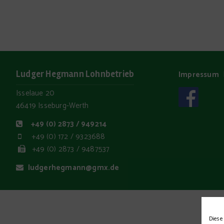
Ludger Hegmann Lohnbetrieb
Impressum
Isselaue 20
46419 Isseburg-Werth
+49 (0) 2873 / 949214
+49 (0) 172 / 9323688
+49 (0) 2873 / 9487537
ludgerhegmann@gmx.de
Diese